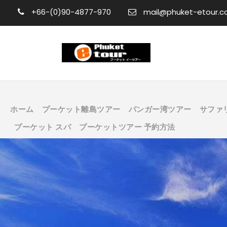
+66-(0)90-4877-970
mail@phuket-etour.
ホーム
プーケット離島ツアー
パンガー湾ツアー
サファ
プーケット スパ
プーケットツアー 予約方法