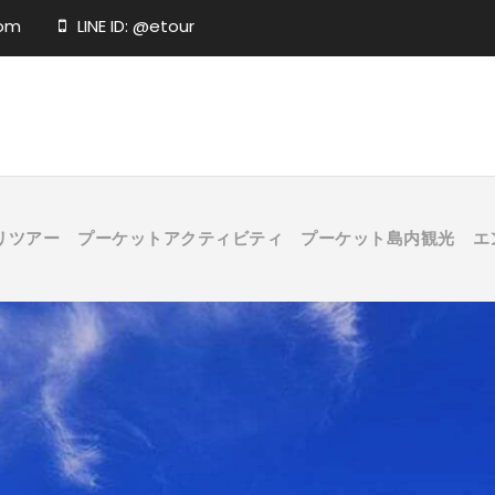
com
LINE ID: @etour
リツアー
プーケットアクティビティ
プーケット島内観光
エ