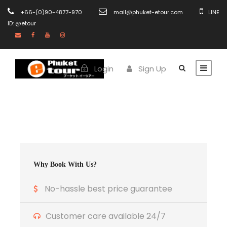
+66-(0)90-4877-970
mail@phuket-etour.com
LINE
ID: @etour
Login
Sign Up
Why Book With Us?
No-hassle best price guarantee
Customer care available 24/7