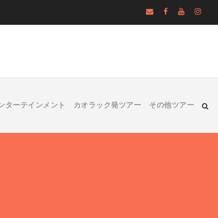
ンターテインメント
カオラック発ツアー
その他ツアー
ム