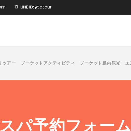
com
LINE ID: @etour
リツアー
プーケットアクティビティ
プーケット島内観光
エ
スパ予約フォー