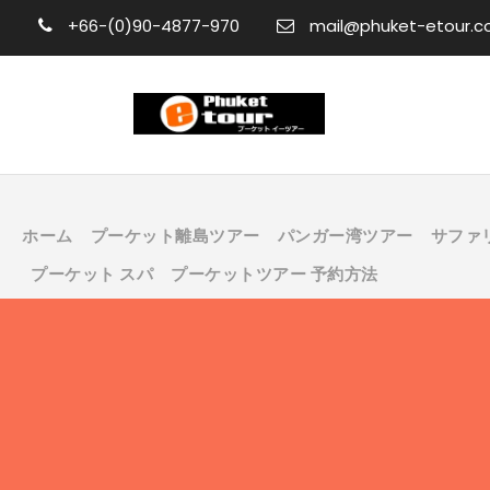
+66-(0)90-4877-970
mail@phuket-etour.
ホーム
プーケット離島ツアー
パンガー湾ツアー
サファ
プーケット スパ
プーケットツアー 予約方法