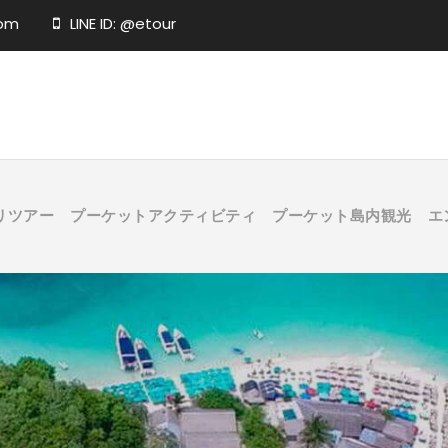
com
LINE ID: @etour
リツアー
プーケットアクティビティ
プーケット島内観光
エ