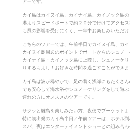
アーです。
カイ島はカイヌイ島、カイナイ島、カイノック島の
港よりスピードボートで約２０分で行けてアクセス
も風の影響を受けにくく、一年中お楽しみいただけ
こちらのツアーでは、午前半日でカイヌイ島、カイ
カイヌイ島周辺のポイントでボートからのシュノー
カイナイ島・カイノック島に上陸し、シュノーケリ
りするもよし！
お好きな時間を過ごすことができま
カイ島は
波が穏やかで、足の着く浅瀬にも
たくさん
でも安心して海水浴やシュノーケリングをして遊ぶ
連れの方にオススメのツアーです。
サクッと離島を楽しみたい方、夜便でプーケットよ
特に朝出発のカイ島半日／午前ツアーは、ホテル到
スパ、夜はエンターテイメントショーとの組み合わ