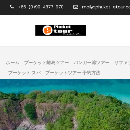
+66-(0)90-4877-970
mail@phuket-etour.
ホーム
プーケット離島ツアー
パンガー湾ツアー
サファ
プーケット スパ
プーケットツアー 予約方法