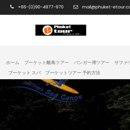
+66-(0)90-4877-970
mail@phuket-etour.
ホーム
プーケット離島ツアー
パンガー湾ツアー
サファ
プーケット スパ
プーケットツアー 予約方法