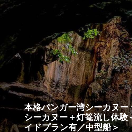
本格パンガー湾シーカヌー
シーカヌー＋灯篭流し体験
イドプラン有／中型船＞