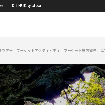
com
LINE ID: @etour
リツアー
プーケットアクティビティ
プーケット島内観光
エ