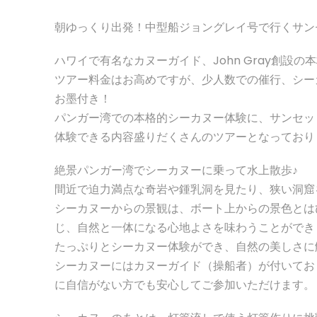
朝ゆっくり出発！中型船ジョングレイ号で行くサン
ハワイで有名なカヌーガイド、John Gray創設
ツアー料金はお高めですが、少人数での催行、シー
お墨付き！
パンガー湾での本格的シーカヌー体験に、サンセッ
体験できる内容盛りだくさんのツアーとなっており
絶景パンガー湾でシーカヌーに乗って水上散歩♪
間近で迫力満点な奇岩や鍾乳洞を見たり、狭い洞窟
シーカヌーからの景観は、ボート上からの景色とは
じ、自然と一体になる心地よさを味わうことができ
たっぷりとシーカヌー体験ができ、自然の美しさに
シーカヌーにはカヌーガイド（操船者）が付いてお
に自信がない方でも安心してご参加いただけます。