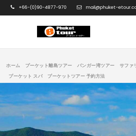
+66-(0)90-4877-970
mail@phuket-etour.
ホーム
プーケット離島ツアー
パンガー湾ツアー
サファ
プーケット スパ
プーケットツアー 予約方法