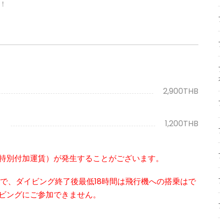
！
2,900THB
）
1,200THB
特別付加運賃）が発生することがございます。
まで、ダイビング終了後最低18時間は飛行機への搭乗はで
ビングにご参加できません。