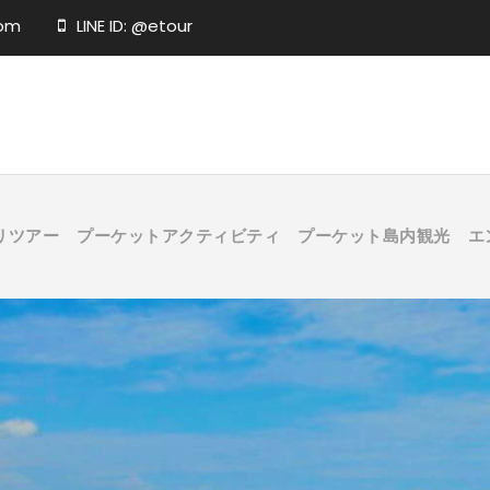
com
LINE ID: @etour
リツアー
プーケットアクティビティ
プーケット島内観光
エ