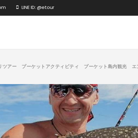
com
LINE ID: @etour
リツアー
プーケットアクティビティ
プーケット島内観光
エ