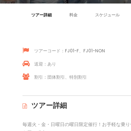
ツアー詳細
料金
スケジュール
ツアーコード：FJ01-F、FJ01-NON
送迎：あり
割引：団体割引、特別割引
ツアー詳細
毎週火・金・日曜日の曜日限定催行！お手軽な乗り