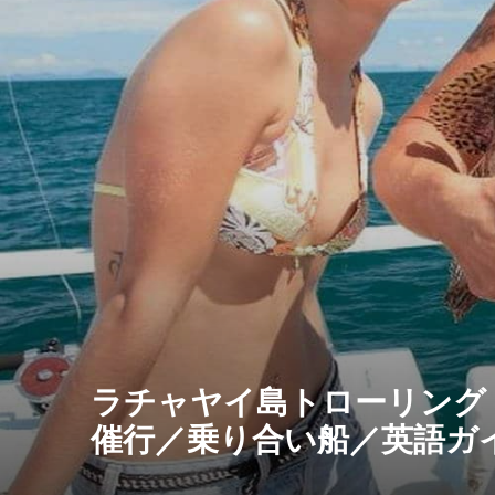
ラチャヤイ島トローリング
催行／乗り合い船／英語ガ