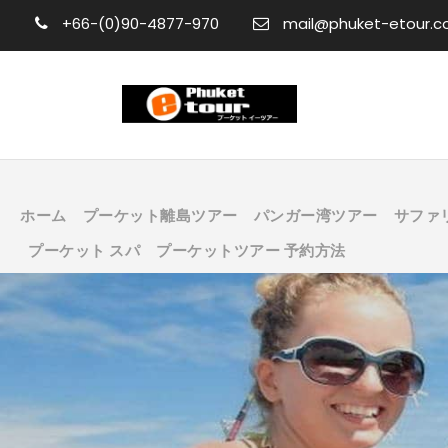
+66-(0)90-4877-970
mail@phuket-etour.
ホーム
プーケット離島ツアー
パンガー湾ツアー
サファ
プーケット スパ
プーケットツアー 予約方法