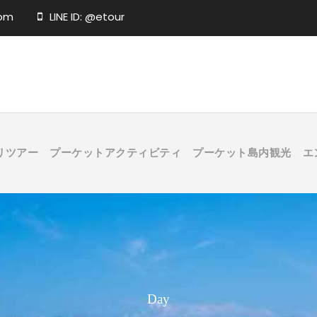
com
LINE ID: @etour
リツアー
プーケットアクティビティ
プーケット島内観光
エ
Day