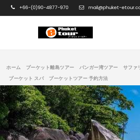
+66-(0)90-4877-970
mail@phuket-etour.
ホーム
プーケット離島ツアー
パンガー湾ツアー
サファ
プーケット スパ
プーケットツアー 予約方法