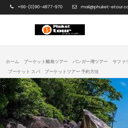
+66-(0)90-4877-970
mail@phuket-etour.
ホーム
プーケット離島ツアー
パンガー湾ツアー
サファ
プーケット スパ
プーケットツアー 予約方法