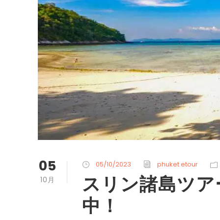
05
05/10/2023
phuket etour
スリン諸島ツア
10月
中！