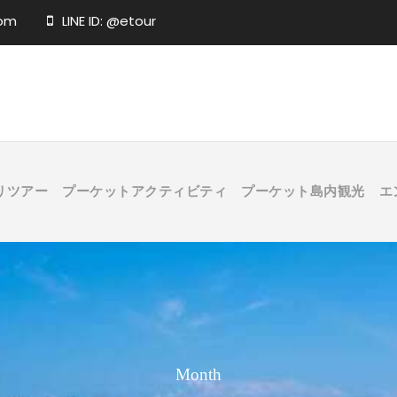
com
LINE ID: @etour
リツアー
プーケットアクティビティ
プーケット島内観光
エ
Month