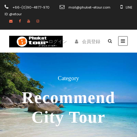
+66-(0)90-4877-970
mail@phuket-etour.com
LINE
ID: @etour
ログイン
会員登録
Category
Recommend
City Tour