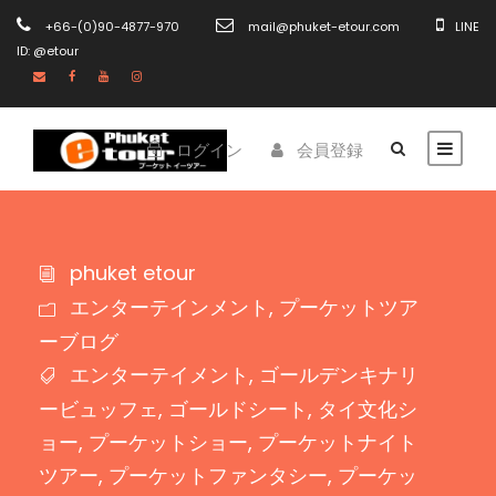
+66-(0)90-4877-970
mail@phuket-etour.com
LINE
ID: @etour
ログイン
会員登録
phuket etour
エンターテインメント
,
プーケットツア
ーブログ
エンターテイメント
,
ゴールデンキナリ
ービュッフェ
,
ゴールドシート
,
タイ文化シ
ョー
,
プーケットショー
,
プーケットナイト
ツアー
,
プーケットファンタシー
,
プーケッ