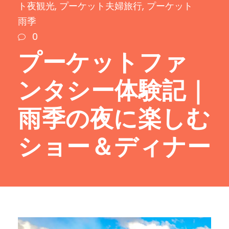
ト夜観光
,
プーケット夫婦旅行
,
プーケット
雨季
0
プーケットファ
ンタシー体験記｜
雨季の夜に楽しむ
ショー＆ディナー