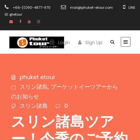
+66-(0)90-4877-970
mail@phuket-etour.com
LINE
ID: @etour
Login
Sign Up
phuket etour
スリン諸島
,
プーケットイーツアーから
のお知らせ
スリン諸島
0
スリン諸島ツア
ー！今季のご予約