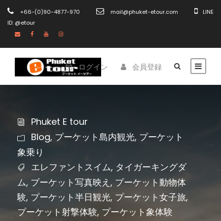
+66-(0)90-4877-970
mail@phuket-etour.com
LINE
ID: @etour
ログイン
会員登録
Phuket E tour
Blog
,
プーケット島内観光
,
プーケット
象乗り
エレファントスイム
,
タイガーキングダ
ム
,
プーケット写真映え
,
プーケット動物体
験
,
プーケット半日観光
,
プーケット女子旅
,
プーケット射撃体験
,
プーケット象体験