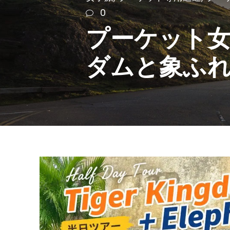
0
プーケット
ダムと象ふ