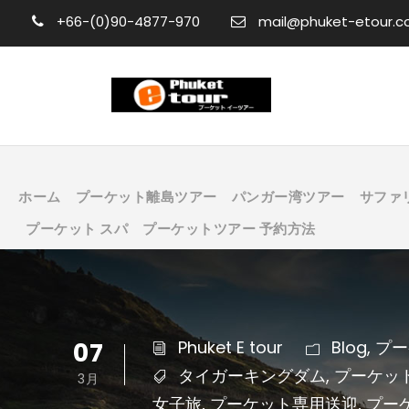
+66-(0)90-4877-970
mail@phuket-etour.
ホーム
プーケット離島ツアー
パンガー湾ツアー
サファ
プーケット スパ
プーケットツアー 予約方法
07
Phuket E tour
Blog
,
プー
タイガーキングダム
,
プーケッ
3月
女子旅
,
プーケット専用送迎
,
プー