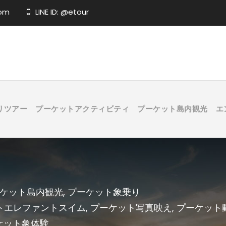
com
LINE ID: @etour
リツアー
プーケットアクティビティ
プーケット島内観光
エ
ケット島内観光
,
プーケット象乗り
トエレファントスイム
,
プーケット写真映え
,
プーケット
ケット象体験