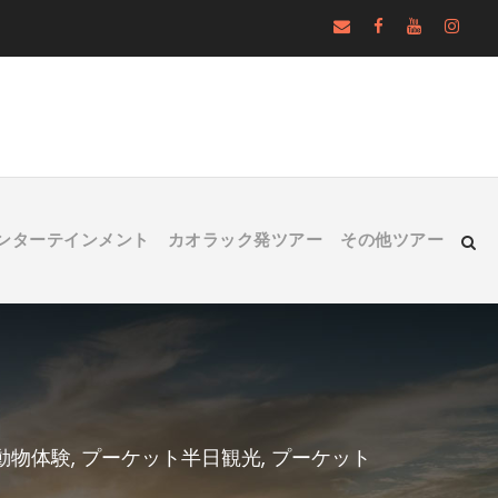
ンターテインメント
カオラック発ツアー
その他ツアー
動物体験
,
プーケット半日観光
,
プーケット