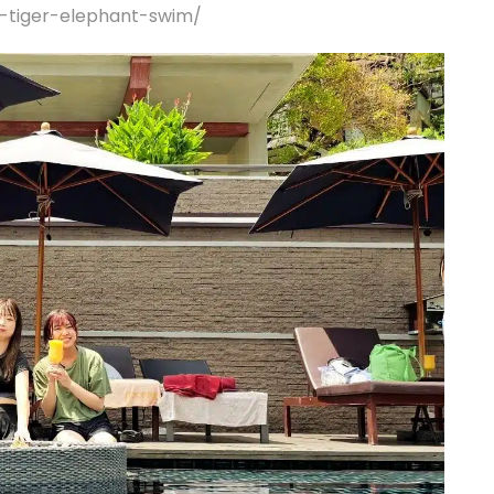
h-tiger-elephant-swim/