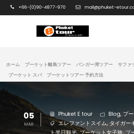
+66-(0)90-4877-970
mail@phuket-etour.
ホーム
プーケット離島ツアー
パンガー湾ツアー
サファ
プーケット スパ
プーケットツアー 予約方法
05
Phuket E tour
Blog
,
プー
エレファントスイム
,
タイガー
MAR
ト半日観光
,
プーケット女子旅
,
プ