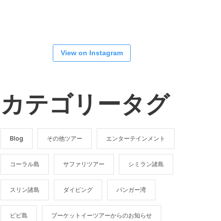
View on Instagram
カテゴリータグ
Blog
その他ツアー
エンターテインメント
コーラル島
サファリツアー
シミラン諸島
スリン諸島
ダイビング
パンガー湾
ピピ島
プーケットイーツアーからのお知らせ