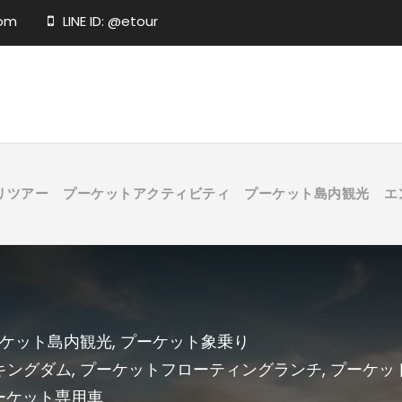
com
LINE ID: @etour
リツアー
プーケットアクティビティ
プーケット島内観光
エ
ケット島内観光
,
プーケット象乗り
キングダム
,
プーケットフローティングランチ
,
プーケッ
ーケット専用車